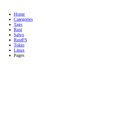
Home
Categories
Tags
Rust
Salvo
RustFS
Tokio
Linux
Pages