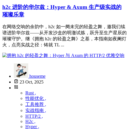
h2c 进阶的华尔兹：Hyper & Axum 生产级实战的
璀璨乐章
在网络交响的余韵中，h2c 如一阕未完的轻盈之舞，邀我们续
谱进阶华尔兹——从开发沙盒的明澈试炼，跃升至生产星辰的
璀璨守护。继《拥抱 h2c 的轻盈之舞》之基，本指南如夜阑灯
火，点亮实战之径：铸就 TL ...
houseme
23 Oct, 2025
Rust ,
性能优化 ,
工具推荐 ,
实战指南 ,
HTTP/2 ,
H2c ,
Hyper ,