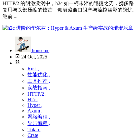
HTTP/2 的明澈漩涡中，h2c 如一柄未淬的迅捷之刃，携多路
复用与头部压缩的锋芒，却潜藏窗口阻塞与流控幽影的隐忧。
继前 ...
houseme
24 Oct, 2025
Rust ,
性能优化 ,
工具推荐 ,
实战指南 ,
HTTP/2 ,
H2c ,
Hyper ,
Axum ,
网络编程 ,
异步编程 ,
Tokio ,
Crate