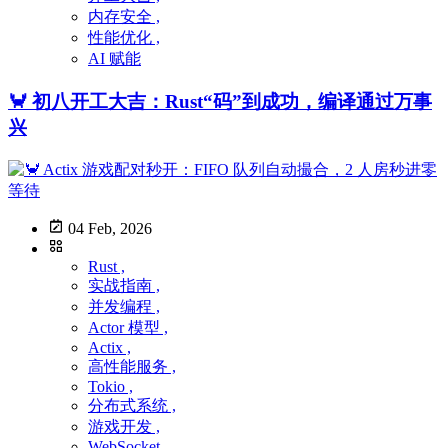
内存安全 ,
性能优化 ,
AI 赋能
🦀 初八开工大吉：Rust“码”到成功，编译通过万事
兴
04 Feb, 2026
Rust ,
实战指南 ,
并发编程 ,
Actor 模型 ,
Actix ,
高性能服务 ,
Tokio ,
分布式系统 ,
游戏开发 ,
WebSocket ,