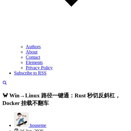
Authors
About
Contact
Elements
Privacy Policy
Subscribe to RSS
🦀 Win→Linux 路径一键通：Rust 秒切反斜杠，
Docker 挂载不翻车
houseme