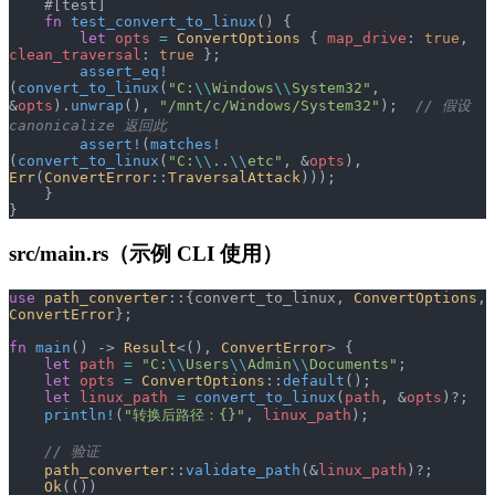
    #[test]
    fn
 test_convert_to_linux
() {
        let
 opts
 =
 ConvertOptions
 { 
map_drive
: 
true
, 
clean_traversal
: 
true
 };
        assert_eq!
(
convert_to_linux
(
"C:
\\
Windows
\\
System32"
, 
&
opts
).
unwrap
(), 
"/mnt/c/Windows/System32"
);  
// 假设 
canonicalize 返回此
        assert!
(
matches!
(
convert_to_linux
(
"C:
\\
..
\\
etc"
, &
opts
), 
Err
(
ConvertError
::
TraversalAttack
)));
    }
}
src/main.rs（示例 CLI 使用）
use
 path_converter
::{convert_to_linux, 
ConvertOptions
, 
ConvertError
};
fn
 main
() -> 
Result
<(), 
ConvertError
> {
    let
 path
 =
 "C:
\\
Users
\\
Admin
\\
Documents"
;
    let
 opts
 =
 ConvertOptions
::
default
();
    let
 linux_path
 =
 convert_to_linux
(
path
, &
opts
)?;
    println!
(
"转换后路径：{}"
, 
linux_path
);
    // 验证
    path_converter
::
validate_path
(&
linux_path
)?;
    Ok
(())