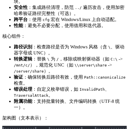
块。
安全性
：集成路径清理，防范
遍历攻击，使用加密
../
哈希验证路径完整性（可选）。
跨平台
：使用
宏在 Windows/Linux 上自动适配。
cfg
性能
：避免不必要分配，使用借用和迭代器。
核心组件：
路径识别
：检查路径是否为 Windows 风格（含
、驱动
\
器字母或 UNC）。
转换逻辑
：替换
为
，移除或映射驱动器（如
->
\
/
C:\
），规范化 UNC（如
->
/mnt/c/
\\server\share
）。
/server/share
验证
：确保转换后路径有效，使用
Path::canonicalize
检查。
错误处理
：自定义枚举错误，如
、
InvalidPath
。
TraversalAttack
附属功能
：支持批量转换、文件编码转换（UTF-8 统
一）。
架构图（文本表示）：
+-------------+     +-------------+     +-------------