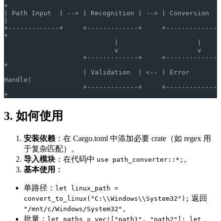
+
| Path Input  | --> | Recognition | --> | Conversion  
|
+-------------+     +-------------+     +-------------
+
                            |                    |
                            v                    v
                    +-------------+     +-------------
+
                    | Validation  | <-- | Error 
Handle|
                    +-------------+     +-------------
+
3. 如何使用
安装依赖
：在 Cargo.toml 中添加必要 crate（如 regex 用
于复杂匹配）。
导入模块
：在代码中
。
use path_converter::*;
基本使用
：
单路径：
let linux_path =
返回
convert_to_linux("C:\\Windows\\System32");
。
"/mnt/c/Windows/System32"
批量：
let paths = vec!["path1", "path2"]; let