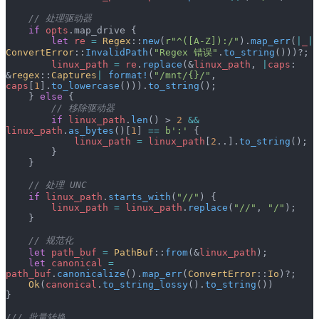
    // 处理驱动器
    if
 opts
.map_drive {
        let
 re
 =
 Regex
::
new
(
r"^([A-Z]):/"
).
map_err
(
|
_
|
ConvertError
::
InvalidPath
(
"Regex 错误"
.
to_string
()))?;
        linux_path
 =
 re
.
replace
(&
linux_path
, 
|
caps
: 
&
regex
::
Captures
|
 format!
(
"/mnt/{}/"
, 
caps
[
1
].
to_lowercase
())).
to_string
();
    } 
else
 {
        // 移除驱动器
        if
 linux_path
.
len
() > 
2
 &&
linux_path
.
as_bytes
()[
1
] 
==
 b':'
 {
            linux_path
 =
 linux_path
[
2
..].
to_string
();
        }
    }
    // 处理 UNC
    if
 linux_path
.
starts_with
(
"//"
) {
        linux_path
 =
 linux_path
.
replace
(
"//"
, 
"/"
);
    }
    // 规范化
    let
 path_buf
 =
 PathBuf
::
from
(&
linux_path
);
    let
 canonical
 =
path_buf
.
canonicalize
().
map_err
(
ConvertError
::
Io
)?;
    Ok
(
canonical
.
to_string_lossy
().
to_string
())
}
/// 批量转换