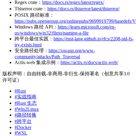
Regex crate：
https://docs.rs/regex/latest/regex/
Thiserror crate：
https://docs.rs/thiserror/latest/thiserror/
POSIX 路径标准：
https://pubs.opengroup.org/onlinepubs/9699919799/basedefs
Windows 路径 API：
https://learn.microsoft.com/en-
us/windows/win32/fileio/naming-a-file
跨平台最佳实践：
https://rust-lang.github.io/rfcs/2208-std-fs-
try-exists.html
安全路径处理：
https://owasp.org/www-
community/attacks/Path_Traversal
Actix-web 集成示例：
https://actix.rs/docs/actix-web/
版权声明：自由转载-非商用-非衍生-保持署名（创意共享3.0
许可证）
#Rust
#实战指南
#Rust 生态
#Win2Linux
#路径转换
#跨平台
#Docker
#WSL