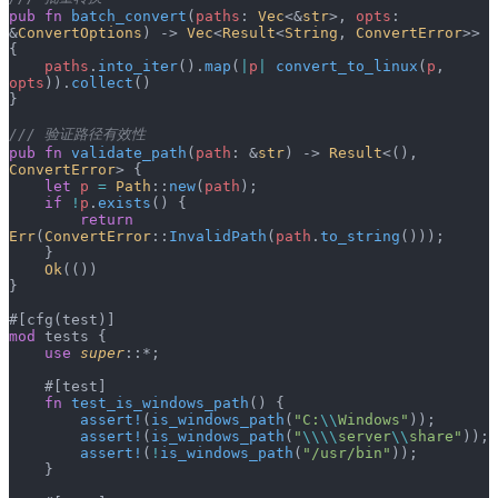
pub
 fn
 batch_convert
(
paths
: 
Vec
<&
str
>, 
opts
: 
&
ConvertOptions
) -> 
Vec
<
Result
<
String
, 
ConvertError
>> 
{
    paths
.
into_iter
().
map
(
|
p
|
 convert_to_linux
(
p
, 
opts
)).
collect
()
}
/// 验证路径有效性
pub
 fn
 validate_path
(
path
: &
str
) -> 
Result
<(), 
ConvertError
> {
    let
 p
 =
 Path
::
new
(
path
);
    if
 !
p
.
exists
() {
        return
Err
(
ConvertError
::
InvalidPath
(
path
.
to_string
()));
    }
    Ok
(())
}
#[cfg(test)]
mod
 tests {
    use
 super
::*;
    #[test]
    fn
 test_is_windows_path
() {
        assert!
(
is_windows_path
(
"C:
\\
Windows"
));
        assert!
(
is_windows_path
(
"
\\\\
server
\\
share"
));
        assert!
(
!
is_windows_path
(
"/usr/bin"
));
    }