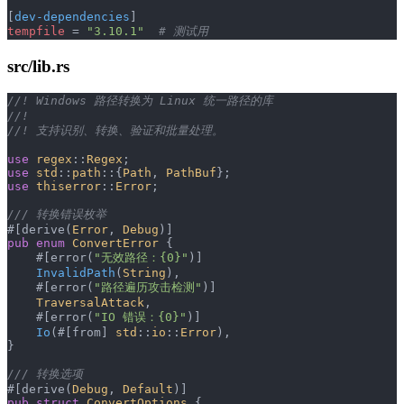
[
dev-dependencies
]
tempfile
 = 
"3.10.1"
  # 测试用
src/lib.rs
//! Windows 路径转换为 Linux 统一路径的库
//! 
//! 支持识别、转换、验证和批量处理。
use
 regex
::
Regex
;
use
 std
::
path
::{
Path
, 
PathBuf
};
use
 thiserror
::
Error
;
/// 转换错误枚举
#[derive(
Error
, 
Debug
)]
pub
 enum
 ConvertError
 {
    #[error(
"无效路径：{0}"
)]
    InvalidPath
(
String
),
    #[error(
"路径遍历攻击检测"
)]
    TraversalAttack
,
    #[error(
"IO 错误：{0}"
)]
    Io
(#[from] 
std
::
io
::
Error
),
}
/// 转换选项
#[derive(
Debug
, 
Default
)]
pub
 struct
 ConvertOptions
 {