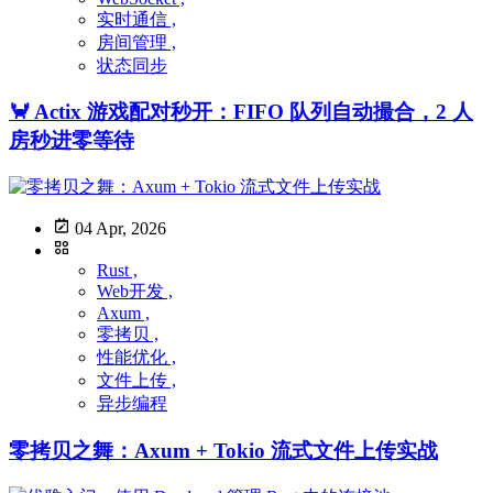
实时通信 ,
房间管理 ,
状态同步
🦀 Actix 游戏配对秒开：FIFO 队列自动撮合，2 人
房秒进零等待
04 Apr, 2026
Rust ,
Web开发 ,
Axum ,
零拷贝 ,
性能优化 ,
文件上传 ,
异步编程
零拷贝之舞：Axum + Tokio 流式文件上传实战