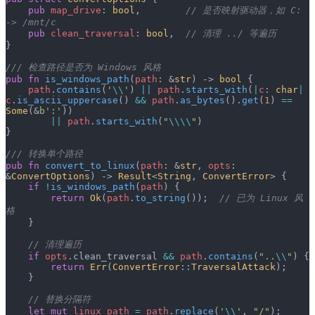
    pub
 map_drive
: 
bool
,        
// 是否映射驱动器，如 C: 
-> /mnt/c
    pub
 clean_traversal
: 
bool
,  
// 清理 ../ 等遍历
}
/// 检查路径是否为 Windows 风格
pub
 fn
 is_windows_path
(
path
: &
str
) -> 
bool
 {
    path
.
contains
(
'
\\
'
) 
||
 path
.
starts_with
(
|
c
: 
char
|
c
.
is_ascii_uppercase
() 
&&
 path
.
as_bytes
().
get
(
1
) 
==
Some
(&
b':'
))
        ||
 path
.
starts_with
(
"
\\\\
"
)
}
/// 转换单个路径
pub
 fn
 convert_to_linux
(
path
: &
str
, 
opts
: 
&
ConvertOptions
) -> 
Result
<
String
, 
ConvertError
> {
    if
 !
is_windows_path
(
path
) {
        return
 Ok
(
path
.
to_string
());  
// 已为 Linux 风
格
    }
    // 清理遍历
    if
 opts
.clean_traversal 
&&
 path
.
contains
(
"..
\\
"
) {
        return
 Err
(
ConvertError
::
TraversalAttack
);
    }
    // 替换分隔符
    let
 mut
 linux_path
 =
 path
.
replace
(
'
\\
'
, 
"/"
);