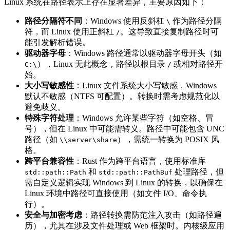
Linux 系统在路径表示上存在显著差异，主要原因如下：
路径分隔符不同
：Windows 使用反斜杠
作为路径分隔
\
符，而 Linux 使用正斜杠
。这导致直接复制路径时可
/
能引发解析错误。
驱动器字母
：Windows 路径通常以驱动器字母开头（如
），Linux 无此概念，路径以根目录
或相对路径开
C:\
/
始。
大小写敏感性
：Linux 文件系统大小写敏感，Windows
默认不敏感（NTFS 可配置）。转换时需考虑规范化以
避免歧义。
特殊字符处理
：Windows 允许某些字符（如空格、冒
号），但在 Linux 中可能需转义。路径中可能包含 UNC
路径（如
），需统一转换为 POSIX 风
\\server\share
格。
跨平台兼容性
：Rust 作为跨平台语言，使用标准库
和
处理路径，但
std::path::Path
std::path::PathBuf
需自定义逻辑实现 Windows 到 Linux 的转换，以确保在
Linux 环境中路径可直接使用（如文件 I/O、命令执
行）。
安全与加密考虑
：路径转换需防范注入攻击（如路径遍
历），尤其在涉及文件处理或 Web 框架时。内核级应用