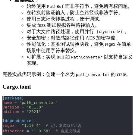
始终使用
而非字符串，避免所有权问题。
PathBuf
在转换前验证输入，防止空路径或非法字符。
使用日志记录转换过程，便于调试。
集成 fuzz 测试模拟各种路径输入。
对于大文件路径处理，使用并行（rayon crate）。
安全加密：对敏感路径使用 AES 加密存储。
性能优化：基准测试转换函数，避免 regex 在简单
场景中使用字符串替换。
可扩展：实现 trait 如
以支持自定义
PathConverter
实现。
完整实战代码示例：创建一个名为
的 crate。
path_converter
Cargo.toml
[
package
]
name
 = 
"path_converter"
version
 = 
"0.1.0"
edition
 = 
"2021"
[
dependencies
]
regex
 = 
"1.10.4"
  # 用于复杂路径匹配
thiserror
 = 
"1.0.58"
  # 自定义错误