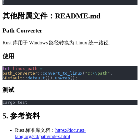
}
其他附属文件：README.md
Path Converter
Rust 库用于 Windows 路径转换为 Linux 统一路径。
使用
let
 linux_path
 =
path_converter
::
convert_to_linux
(
"C:
\\
path"
, 
&
Default
::
default
()).
unwrap
();
测试
cargo test
5. 参考资料
Rust 标准库文档：
https://doc.rust-
lang.org/std/path/index.html