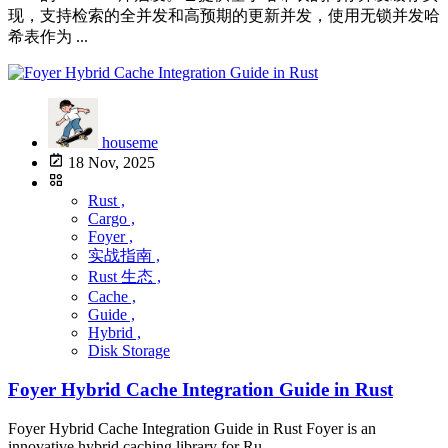
现，支持检索的全并发和高预期的更新并发，使用无锁并发哈
希表作为 ...
houseme
18 Nov, 2025
Rust ,
Cargo ,
Foyer ,
实战指南 ,
Rust 生态 ,
Cache ,
Guide ,
Hybrid ,
Disk Storage
Foyer Hybrid Cache Integration Guide in Rust
Foyer Hybrid Cache Integration Guide in Rust Foyer is an
innovative hybrid caching library for Ru ...