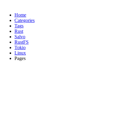
Home
Categories
Tags
Rust
Salvo
RustFS
Tokio
Linux
Pages