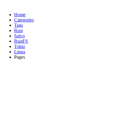
Home
Categories
Tags
Rust
Salvo
RustFS
Tokio
Linux
Pages