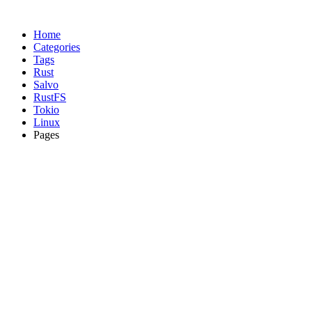
Home
Categories
Tags
Rust
Salvo
RustFS
Tokio
Linux
Pages