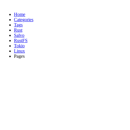
Home
Categories
Tags
Rust
Salvo
RustFS
Tokio
Linux
Pages