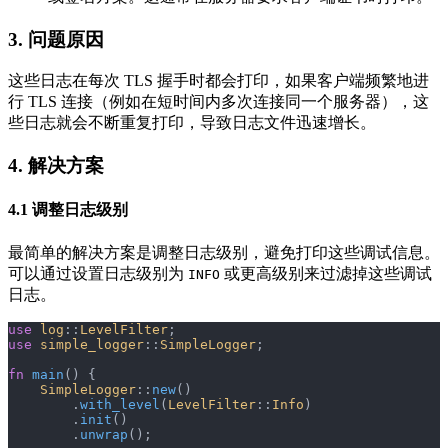
3. 问题原因
这些日志在每次 TLS 握手时都会打印，如果客户端频繁地进
行 TLS 连接（例如在短时间内多次连接同一个服务器），这
些日志就会不断重复打印，导致日志文件迅速增长。
4. 解决方案
4.1 调整日志级别
最简单的解决方案是调整日志级别，避免打印这些调试信息。
可以通过设置日志级别为
或更高级别来过滤掉这些调试
INFO
日志。
use
 log
::
LevelFilter
;
use
 simple_logger
::
SimpleLogger
;
fn
 main
() {
    SimpleLogger
::
new
()
        .
with_level
(
LevelFilter
::
Info
)
        .
init
()
        .
unwrap
();