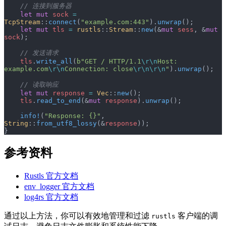
    // 连接到服务器
    let
 mut
 sock
 =
TcpStream
::
connect
(
"example.com:443"
).
unwrap
();
    let
 mut
 tls
 =
 rustls
::
Stream
::
new
(&
mut
 sess
, &
mut
sock
);
    // 发送请求
    tls
.
write_all
(
b"GET / HTTP/1.1
\r\n
Host: 
example.com
\r\n
Connection: close
\r\n\r\n
"
).
unwrap
();
    // 读取响应
    let
 mut
 response
 =
 Vec
::
new
();
    tls
.
read_to_end
(&
mut
 response
).
unwrap
();
    info!
(
"Response: {}"
, 
String
::
from_utf8_lossy
(&
response
));
}
参考资料
Rustls 官方文档
env_logger 官方文档
log4rs 官方文档
通过以上方法，你可以有效地管理和过滤
客户端的调
rustls