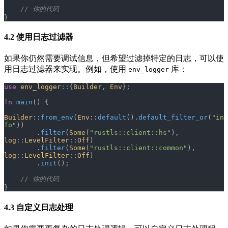
    // 你的代码
}
4.2 使用日志过滤器
如果你仍然需要调试信息，但希望过滤掉特定的日志，可以使
用日志过滤器来实现。例如，使用
库：
env_logger
use
 env_logger
::{
Builder
, 
Env
};
fn
 main
() {
Builder
::
from_env
(
Env
::
default
().
default_filter_or
(
"in
fo"
))
        .
filter
(
Some
(
"rustls::client::hs"
), 
log
::
LevelFilter
::
Off
)
        .
filter
(
Some
(
"rustls::client::common"
), 
log
::
LevelFilter
::
Off
)
        .
init
();
    // 你的代码
}
4.3 自定义日志处理