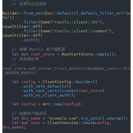
    // 设置日志过滤器
Builder
::
from_env
(
Env
::
default
().
default_filter_or
(
"in
fo"
))
        .
filter
(
Some
(
"rustls::client::hs"
), 
LevelFilter
::
Off
)
        .
filter
(
Some
(
"rustls::client::common"
), 
LevelFilter
::
Off
)
        .
init
();
    // 创建 Rustls 客户端配置
    let
 mut
 root_store
 =
 RootCertStore
::
empty
();
    // 添加根证书
    // 
root_store.add_server_trust_anchors(&webpki_roots::TLS
_SERVER_ROOTS);
    let
 config
 =
 ClientConfig
::
builder
()
        .
with_safe_defaults
()
        .
with_root_certificates
(
root_store
)
        .
with_no_client_auth
();
    let
 config
 =
 Arc
::
new
(
config
);
    // 创建客户端会话
    let
 dns_name
 =
 "example.com"
.
try_into
().
unwrap
();
    let
 mut
 sess
 =
 ClientSession
::
new
(&
config
, 
dns_name
);