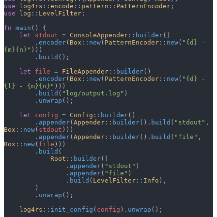
use
 log4rs
::
encode
::
pattern
::
PatternEncoder
;
use
 log
::
LevelFilter
;
fn
 main
() {
    let
 stdout
 =
 ConsoleAppender
::
builder
()
        .
encoder
(
Box
::
new
(
PatternEncoder
::
new
(
"{d} - 
{m}{n}"
)))
        .
build
();
    let
 file
 =
 FileAppender
::
builder
()
        .
encoder
(
Box
::
new
(
PatternEncoder
::
new
(
"{d} - 
{l} - {m}{n}"
)))
        .
build
(
"log/output.log"
)
        .
unwrap
();
    let
 config
 =
 Config
::
builder
()
        .
appender
(
Appender
::
builder
().
build
(
"stdout"
, 
Box
::
new
(
stdout
)))
        .
appender
(
Appender
::
builder
().
build
(
"file"
, 
Box
::
new
(
file
)))
        .
build
(
            Root
::
builder
()
                .
appender
(
"stdout"
)
                .
appender
(
"file"
)
                .
build
(
LevelFilter
::
Info
),
        )
        .
unwrap
();
    log4rs
::
init_config
(
config
).
unwrap
();