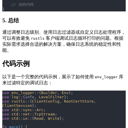
    // 你的代码
}
5. 总结
通过调整日志级别、使用日志过滤器或自定义日志处理程序，
可以有效避免
客户端调试日志循环打印的问题。根据
rustls
实际需求选择合适的解决方案，确保日志系统的稳定性和性
能。
代码示例
以下是一个完整的代码示例，展示了如何使用
库
env_logger
来过滤特定的调试日志：
use
 env_logger
::{
Builder
, 
Env
};
use
 log
::{info, 
LevelFilter
};
use
 rustls
::{
ClientConfig
, 
RootCertStore
, 
ClientSession
};
use
 std
::
sync
::
Arc
;
use
 std
::
net
::
TcpStream
;
use
 std
::
io
::{
Read
, 
Write
};
fn
 main
() {