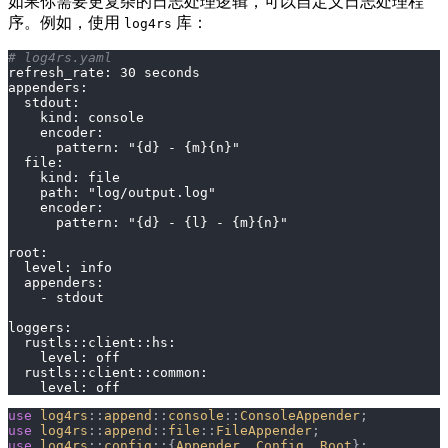
如果你需要更复杂的日志处理逻辑，可以自定义日志处理程
序。例如，使用
库：
log4rs
# log4rs.yaml
refresh_rate: 30 seconds
appenders:
  stdout:
    kind: console
    encoder:
      pattern: "{d} - {m}{n}"
  file:
    kind: file
    path: "log/output.log"
    encoder:
      pattern: "{d} - {l} - {m}{n}"
root:
  level: info
  appenders:
    - stdout
loggers:
  rustls::client::hs:
    level: off
  rustls::client::common:
    level: off
use
 log4rs
::
append
::
console
::
ConsoleAppender
;
use
 log4rs
::
append
::
file
::
FileAppender
;
use
 log4rs
::
config
::{
Appender
, 
Config
, 
Root
};