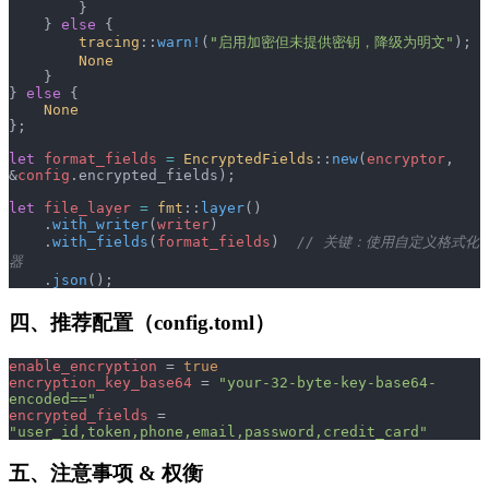
        }
    } 
else
 {
        tracing
::
warn!
(
"启用加密但未提供密钥，降级为明文"
);
        None
    }
} 
else
 {
    None
};
let
 format_fields
 =
 EncryptedFields
::
new
(
encryptor
, 
&
config
.encrypted_fields);
let
 file_layer
 =
 fmt
::
layer
()
    .
with_writer
(
writer
)
    .
with_fields
(
format_fields
)  
// 关键：使用自定义格式化
器
    .
json
();
四、推荐配置（config.toml）
enable_encryption
 = 
true
encryption_key_base64
 = 
"your-32-byte-key-base64-
encoded=="
encrypted_fields
 = 
"user_id,token,phone,email,password,credit_card"
五、注意事项 & 权衡