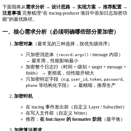
下面我将从
需求分析 → 设计思路 → 实现方案 → 推荐配置 →
注意事项
完整梳理“在 tracing-producer 项目中添加日志加密功
能”的最优路径。
一、核心需求分析（必须明确哪些部分要加密）
加密对象
（最常见的三种选择，按优先级排序）
只加密消息体（
/ message 内容）
record.args()
→ 最常用，性能影响最小
加密整个日志行（时间 + 级别 + target + message +
fields） → 更彻底，但性能开销大
只加密特定字段（e.g.
,
,
,
user_id
token
password
等结构化字段） → 最精细，推荐生产
phone
加密时机
在 tracing 事件发出前（自定义 Layer / Subscriber）
在写入文件前（自定义 Writer）
推荐：
在 fmt::layer 的 formatter 阶段
（最平衡）
加密算法要求