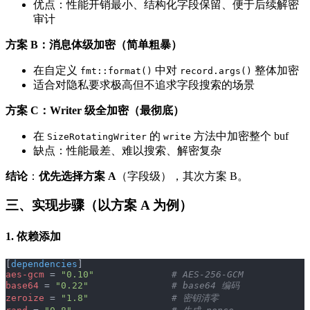
优点：性能开销最小、结构化字段保留、便于后续解密
审计
方案 B：消息体级加密（简单粗暴）
在自定义
中对
整体加密
fmt::format()
record.args()
适合对隐私要求极高但不追求字段搜索的场景
方案 C：Writer 级全加密（最彻底）
在
的
方法中加密整个 buf
SizeRotatingWriter
write
缺点：性能最差、难以搜索、解密复杂
结论
：
优先选择方案 A
（字段级），其次方案 B。
三、实现步骤（以方案 A 为例）
1. 依赖添加
[
dependencies
]
aes-gcm
 = 
"0.10"
              # AES-256-GCM
base64
 = 
"0.22"
               # base64 编码
zeroize
 = 
"1.8"
               # 密钥清零