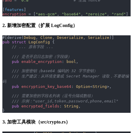
rand
 = 
"0.8"
                  # 生成 nonce
[
features
]
encryption
 = [
"aes-gcm"
, 
"base64"
, 
"zeroize"
, 
"rand"
]
2. 新增加密配置（扩展 LogConfig）
#[derive(
Debug
, 
Clone
, 
Deserialize
, 
Serialize
)]
pub
 struct
 LogConfig
 {
    // ... 原有字段 ...
    /// 是否开启日志加密（字段级）
    pub
 enable_encryption
: 
bool
,
    /// 加密密钥（base64 编码的 32 字节密钥）
    /// 生产建议：从环境变量或 Secret Manager 读取，不要硬编
码
    pub
 encryption_key_base64
: 
Option
<
String
>,
    /// 需要加密的字段名列表（逗号分隔或数组）
    /// 示例："user_id,token,password,phone,email"
    pub
 encrypted_fields
: 
String
,
}
3. 加密工具模块（src/crypto.rs）