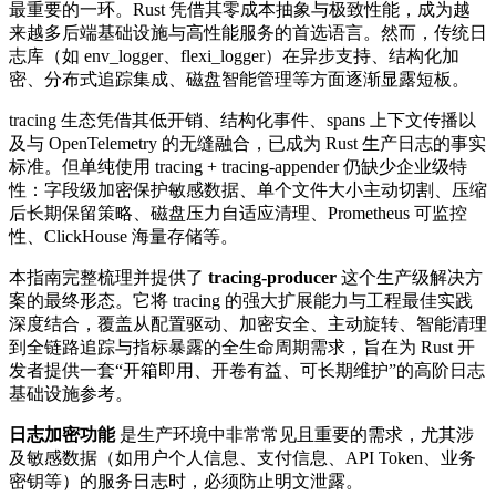
最重要的一环。Rust 凭借其零成本抽象与极致性能，成为越
来越多后端基础设施与高性能服务的首选语言。然而，传统日
志库（如 env_logger、flexi_logger）在异步支持、结构化加
密、分布式追踪集成、磁盘智能管理等方面逐渐显露短板。
tracing 生态凭借其低开销、结构化事件、spans 上下文传播以
及与 OpenTelemetry 的无缝融合，已成为 Rust 生产日志的事实
标准。但单纯使用 tracing + tracing-appender 仍缺少企业级特
性：字段级加密保护敏感数据、单个文件大小主动切割、压缩
后长期保留策略、磁盘压力自适应清理、Prometheus 可监控
性、ClickHouse 海量存储等。
本指南完整梳理并提供了
tracing-producer
这个生产级解决方
案的最终形态。它将 tracing 的强大扩展能力与工程最佳实践
深度结合，覆盖从配置驱动、加密安全、主动旋转、智能清理
到全链路追踪与指标暴露的全生命周期需求，旨在为 Rust 开
发者提供一套“开箱即用、开卷有益、可长期维护”的高阶日志
基础设施参考。
日志加密功能
是生产环境中非常常见且重要的需求，尤其涉
及敏感数据（如用户个人信息、支付信息、API Token、业务
密钥等）的服务日志时，必须防止明文泄露。