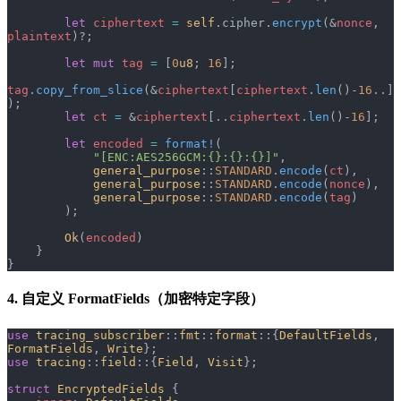
        let
 ciphertext
 =
 self
.cipher.
encrypt
(&
nonce
, 
plaintext
)?;
        let
 mut
 tag
 =
 [
0
u8
; 
16
];
tag
.
copy_from_slice
(&
ciphertext
[
ciphertext
.
len
()-
16
..]
);
        let
 ct
 =
 &
ciphertext
[..
ciphertext
.
len
()-
16
];
        let
 encoded
 =
 format!
(
            "[ENC:AES256GCM:{}:{}:{}]"
,
            general_purpose
::
STANDARD
.
encode
(
ct
),
            general_purpose
::
STANDARD
.
encode
(
nonce
),
            general_purpose
::
STANDARD
.
encode
(
tag
)
        );
        Ok
(
encoded
)
    }
}
4. 自定义 FormatFields（加密特定字段）
use
 tracing_subscriber
::
fmt
::
format
::{
DefaultFields
, 
FormatFields
, 
Write
};
use
 tracing
::
field
::{
Field
, 
Visit
};
struct
 EncryptedFields
 {