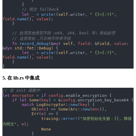
        }
        // 明文 fallback
        let
 _
 =
 write!
(
self
.writer, 
" {}={:?}"
, 
field
.
name
(), 
value
);
    }
    // 处理其他类型字段（u64, i64, bool 等）类似处理
    // 这里简化，只示例字符串字段
    fn
 record_debug
(&
mut
 self
, 
field
: &
Field
, 
value
: 
&
dyn
 std
::
fmt
::
Debug
) {
        let
 _
 =
 write!
(
self
.writer, 
" {}={:?}"
, 
field
.
name
(), 
value
);
    }
}
5. 在 lib.rs 中集成
// 在 init 函数中
let
 encryptor
 =
 if
 config
.enable_encryption {
    if
 let
 Some
(
key
) 
=
 &
config
.encryption_key_base64 {
        match
 LogEncryptor
::
new
(
key
) {
            Ok
(
enc
) => 
Some
(
Arc
::
new
(
enc
)),
            Err
(
e
) => {
                tracing
::
error!
(
"加密初始化失败：{}, 降级
为明文"
, 
e
);
                None
            }