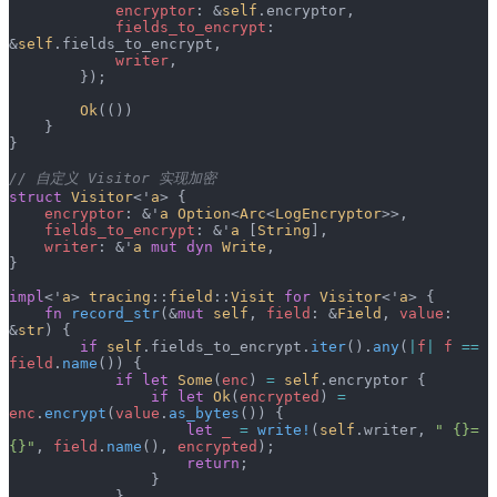
            encryptor
: &
self
.encryptor,
            fields_to_encrypt
: 
&
self
.fields_to_encrypt,
            writer
,
        });
        Ok
(())
    }
}
// 自定义 Visitor 实现加密
struct
 Visitor
<'
a
> {
    encryptor
: &'
a
 Option
<
Arc
<
LogEncryptor
>>,
    fields_to_encrypt
: &'
a
 [
String
],
    writer
: &'
a
 mut
 dyn
 Write
,
}
impl
<'
a
> 
tracing
::
field
::
Visit
 for
 Visitor
<'
a
> {
    fn
 record_str
(&
mut
 self
, 
field
: &
Field
, 
value
: 
&
str
) {
        if
 self
.fields_to_encrypt.
iter
().
any
(
|
f
|
 f
 ==
field
.
name
()) {
            if
 let
 Some
(
enc
) 
=
 self
.encryptor {
                if
 let
 Ok
(
encrypted
) 
=
enc
.
encrypt
(
value
.
as_bytes
()) {
                    let
 _
 =
 write!
(
self
.writer, 
" {}=
{}"
, 
field
.
name
(), 
encrypted
);
                    return
;
                }
            }