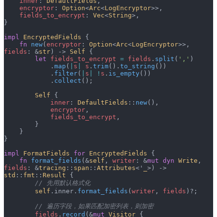
    inner
: 
DefaultFields
,
    encryptor
: 
Option
<
Arc
<
LogEncryptor
>>,
    fields_to_encrypt
: 
Vec
<
String
>,
}
impl
 EncryptedFields
 {
    fn
 new
(
encryptor
: 
Option
<
Arc
<
LogEncryptor
>>, 
fields
: &
str
) -> 
Self
 {
        let
 fields_to_encrypt
 =
 fields
.
split
(
','
)
            .
map
(
|
s
|
 s
.
trim
().
to_string
())
            .
filter
(
|
s
|
 !
s
.
is_empty
())
            .
collect
();
        Self
 {
            inner
: 
DefaultFields
::
new
(),
            encryptor
,
            fields_to_encrypt
,
        }
    }
}
impl
 FormatFields
 for
 EncryptedFields
 {
    fn
 format_fields
(&
self
, 
writer
: &
mut
 dyn
 Write
, 
fields
: &
tracing
::
span
::
Attributes
<'
_
>) -> 
std
::
fmt
::
Result
 {
        // 先用默认格式化
        self
.inner.
format_fields
(
writer
, 
fields
)?;
        // 遍历字段，如果匹配加密列表，则加密
        fields
.
record
(&
mut
 Visitor
 {