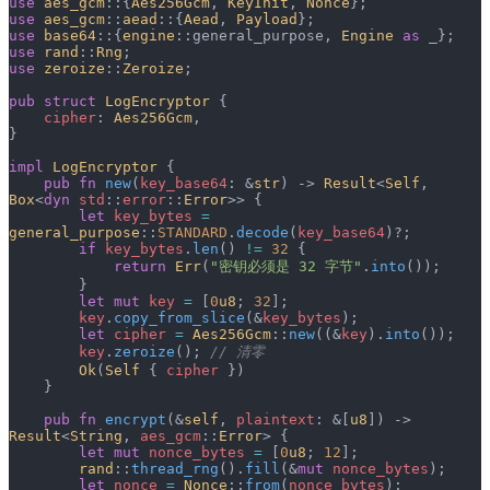
use
 aes_gcm
::{
Aes256Gcm
, 
KeyInit
, 
Nonce
};
use
 aes_gcm
::
aead
::{
Aead
, 
Payload
};
use
 base64
::{
engine
::general_purpose, 
Engine
 as
 _};
use
 rand
::
Rng
;
use
 zeroize
::
Zeroize
;
pub
 struct
 LogEncryptor
 {
    cipher
: 
Aes256Gcm
,
}
impl
 LogEncryptor
 {
    pub
 fn
 new
(
key_base64
: &
str
) -> 
Result
<
Self
, 
Box
<
dyn
 std
::
error
::
Error
>> {
        let
 key_bytes
 =
general_purpose
::
STANDARD
.
decode
(
key_base64
)?;
        if
 key_bytes
.
len
() 
!=
 32
 {
            return
 Err
(
"密钥必须是 32 字节"
.
into
());
        }
        let
 mut
 key
 =
 [
0
u8
; 
32
];
        key
.
copy_from_slice
(&
key_bytes
);
        let
 cipher
 =
 Aes256Gcm
::
new
((&
key
).
into
());
        key
.
zeroize
(); 
// 清零
        Ok
(
Self
 { 
cipher
 })
    }
    pub
 fn
 encrypt
(&
self
, 
plaintext
: &[
u8
]) -> 
Result
<
String
, 
aes_gcm
::
Error
> {
        let
 mut
 nonce_bytes
 =
 [
0
u8
; 
12
];
        rand
::
thread_rng
().
fill
(&
mut
 nonce_bytes
);
        let
 nonce
 =
 Nonce
::
from
(
nonce_bytes
);