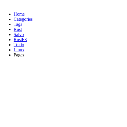
Home
Categories
Tags
Rust
Salvo
RustFS
Tokio
Linux
Pages