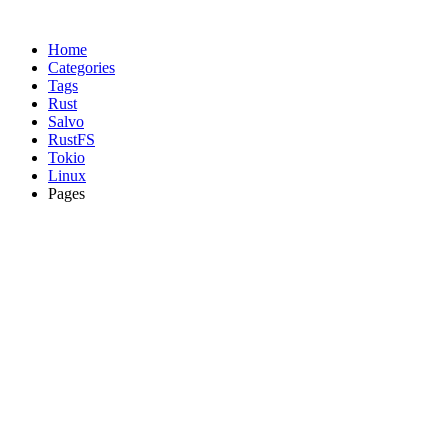
Home
Categories
Tags
Rust
Salvo
RustFS
Tokio
Linux
Pages