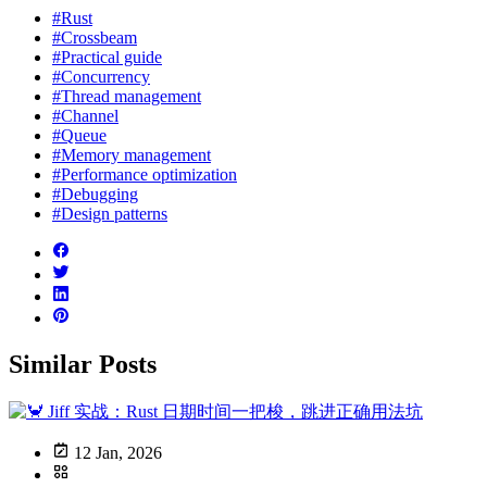
#Rust
#Crossbeam
#Practical guide
#Concurrency
#Thread management
#Channel
#Queue
#Memory management
#Performance optimization
#Debugging
#Design patterns
Similar Posts
12 Jan, 2026