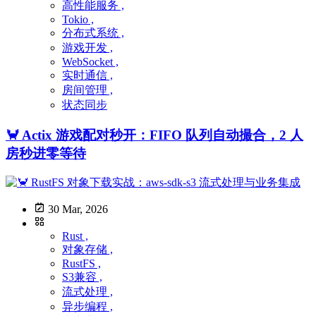
高性能服务 ,
Tokio ,
分布式系统 ,
游戏开发 ,
WebSocket ,
实时通信 ,
房间管理 ,
状态同步
🦀 Actix 游戏配对秒开：FIFO 队列自动撮合，2 人
房秒进零等待
30 Mar, 2026
Rust ,
对象存储 ,
RustFS ,
S3兼容 ,
流式处理 ,
异步编程 ,