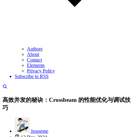
Authors
About
Contact
Elements
Privacy Policy
Subscribe to RSS
高效并发的秘诀：Crossbeam 的性能优化与调试技
巧
houseme