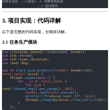
任务生成器 -->(通道)--> 消费者线程池
                  --> 监控模块
3. 项目实现：代码详解
以下是完整的代码实现，分模块详解。
3.1 任务生产模块
use
 crossbeam_channel
::{unbounded, 
Sender
};
use
 std
::thread;
use
 std
::
time
::
Duration
;
use
 rand
::
Rng
;
pub
 fn
 start_task_producer
(
sender
: 
Sender
<
i32
>, 
total_tasks
: 
usize
) {
    thread
::
spawn
(
move
 ||
 {
        for
 _
 in
 0
..
total_tasks
 {
            let
 task
 =
rand
::
thread_rng
().
gen_range
(
1
..
101
);
            sender
.
send
(
task
).
unwrap
();
            println!
(
"Produced task: {}"
, 
task
);
            thread
::
sleep
(
Duration
::
from_millis
(
100
));
        }
    });