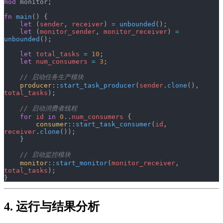
mod
 monitor;
fn
 main
() {
    let
 (
sender
, 
receiver
) 
=
 unbounded
();
    let
 (
monitor_sender
, 
monitor_receiver
) 
=
unbounded
();
    let
 total_tasks
 =
 10
;
    let
 num_consumers
 =
 3
;
    // 启动任务生产模块
    producer
::
start_task_producer
(
sender
.
clone
(), 
total_tasks
);
    // 启动消费者线程
    for
 id
 in
 0
..
num_consumers
 {
        consumer
::
start_task_consumer
(
id
, 
receiver
.
clone
());
    }
    // 启动监控模块
    monitor
::
start_monitor
(
monitor_receiver
, 
total_tasks
);
}
4. 运行与结果分析