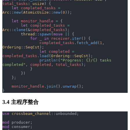
total_tasks
: 
usize
) {
    let
 completed_tasks
 =
Arc
::
new
(
AtomicUsize
::
new
(
0
));
    let
 monitor_handle
 =
 {
        let
 completed_tasks
 =
Arc
::
clone
(&
completed_tasks
);
        thread
::
spawn
(
move
 ||
 {
            for
 _
 in
 receiver
.
iter
() {
                completed_tasks
.
fetch_add
(
1
, 
Ordering
::
SeqCst
);
                let
 completed
 =
completed_tasks
.
load
(
Ordering
::
SeqCst
);
                println!
(
"Progress: {}/{} tasks 
completed"
, 
completed
, 
total_tasks
);
            }
        })
    };
    monitor_handle
.
join
().
unwrap
();
}
3.4 主程序整合
use
 crossbeam_channel
::unbounded;
mod
 producer;
mod
 consumer;