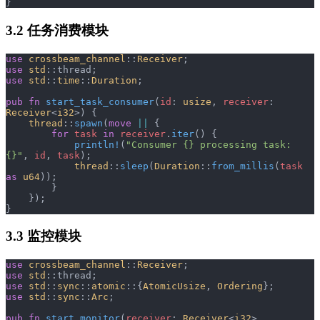
}
3.2 任务消费模块
use
 crossbeam_channel
::
Receiver
;
use
 std
::thread;
use
 std
::
time
::
Duration
;
pub
 fn
 start_task_consumer
(
id
: 
usize
, 
receiver
: 
Receiver
<
i32
>) {
    thread
::
spawn
(
move
 ||
 {
        for
 task
 in
 receiver
.
iter
() {
            println!
(
"Consumer {} processing task: 
{}"
, 
id
, 
task
);
            thread
::
sleep
(
Duration
::
from_millis
(
task
as
 u64
));
        }
    });
}
3.3 监控模块
use
 crossbeam_channel
::
Receiver
;
use
 std
::thread;
use
 std
::
sync
::
atomic
::{
AtomicUsize
, 
Ordering
};
use
 std
::
sync
::
Arc
;
pub
 fn
 start_monitor
(
receiver
: 
Receiver
<
i32
>, 