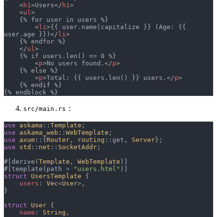
    <
h1
>Users</
h1
>
    <
ul
>
    {% for user in users %}
        <
li
>{{ user.name|capitalize }} (Age: {{ 
user.age }})</
li
>
    {% endfor %}
    </
ul
>
    {% if users.len() == 0 %}
        <
p
>No users found.</
p
>
    {% else %}
        <
p
>Total: {{ users.len() }} users.</
p
>
    {% endif %}
{% endblock %}
：
src/main.rs
use
 askama
::
Template
;
use
 askama_web
::
WebTemplate
;
use
 axum
::{
Router
, 
routing
::get, 
Server
};
use
 std
::
net
::
SocketAddr
;
#[derive(
Template
, 
WebTemplate
)]
#[template(path 
=
 "users.html"
)]
struct
 UsersTemplate
 {
    users
: 
Vec
<
User
>,
}
struct
 User
 {
    name
: 
String
,