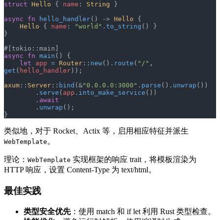
struct
 Hello
 { 
name
: 
String
 }
async
 fn
 hello_handler
() -> 
Hello
 {
    Hello
 { 
name
: 
"world"
.
to_string
() }
}
#[tokio::main]
async
 fn
 main
() {
    let
 app
 =
 Router
::
new
().
route
(
"/"
, 
get
(
hello_handler
));
axum
::
Server
::
bind
(&
"0.0.0.0:3000"
.
parse
().
unwrap
())
        .
serve
(
app
.
into_make_service
())
        .
await
        .
unwrap
();
}
类似地，对于 Rocket、Actix 等，启用相应特征并派生
。
WebTemplate
理论：
实现框架的响应 trait，将模板渲染为
WebTemplate
HTTP 响应，设置 Content-Type 为 text/html。
最佳实践
类型安全优先
：使用 match 和 if let 利用 Rust 类型检查。