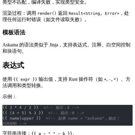
类型不匹配，编译失败，实现类型安全。
渲染过程：调用
返回
，处
render()
Result<String, Error>
理任何运行时错误（如文件读取失败）。
模板语法
Askama 的语法类似于 Jinja，支持表达式、注释、白空间控制
和块语句。
表达式
使用
输出值，支持 Rust 操作符（如
,
,
）、方
{{ expr }}
+
-
*
法调用和类型转换。
示例：
{{ 3 * 4 / 2 }}  
<!-- 输出：6 -->
{{ (4 + 5) % 3 }}  
<!-- 输出：0 -->
{{ name|upper }}  
<!-- 如果 name = "askama"，输出：
ASKAMA -->
字符串连接：
。
{{ a ~ " " ~ b }}