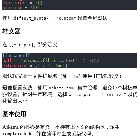
expr_start
 = 
"{{"
expr_end
 = 
"}}"
使用
设置全局默认。
default_syntax = "custom"
转义器
在
部分定义：
[[escaper]]
[[
escaper
]]
path
 = 
"askama::filters::Text"
  # 无转义
extensions
 = [
"txt"
, 
"md"
]
默认转义基于文件扩展名（如
使用 HTML 转义）。
.html
最佳配置实践：使用
集中管理，避免每个模板单
askama.toml
独设置。针对生产环境，选择
以优
whitespace = "minimize"
化输出大小。
基本使用
Askama 的核心是定义一个持有上下文的结构体，派生
trait，并在编译时生成渲染代码。
Template