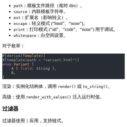
：模板文件路径（相对 dirs）。
path
：内联模板字符串。
source
：扩展名（影响转义）。
ext
：转义模式 (“html”、“none”)。
escape
：打印模式 (“all”、“code”、“none”) 用于调试。
print
：白空间设置。
whitespace
对于枚举：
#[derive(
Template
)]
#[template(path 
=
 "variant.html"
)]
enum
 Variant
 {
    A
 { 
field
: 
String
 },
    B
,
}
渲染：实例化结构体，调用
或
。
render()
to_string()
高级：使用
注入运行时值。
render_with_values()
过滤器
过滤器使用
应用，支持链式。
|