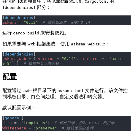
在你的 Rust 项目中，将 Askama 添加到
的
Cargo.toml
部分：
[dependencies]
[
dependencies
]
askama
 = 
"0.12"
  # 或最新版本，例如 0.14
运行
来安装依赖。
cargo build
如果需要与 web 框架集成，使用
crate：
askama_web
[
dependencies
]
askama_web
 = { 
version
 = 
"0.14"
, 
features
 = [
"axum-
0.8"
] }  
# 根据框架选择特征
配置
配置通过 crate 根目录下的
文件进行。该文件控
askama.toml
制模板目录、白空间处理、自定义语法和转义器。
默认配置示例：
[
general
]
dirs
 = [
"templates"
]  
# 模板目录，相对 crate 根目录
whitespace
 = 
"preserve"
  # 默认保留白空间