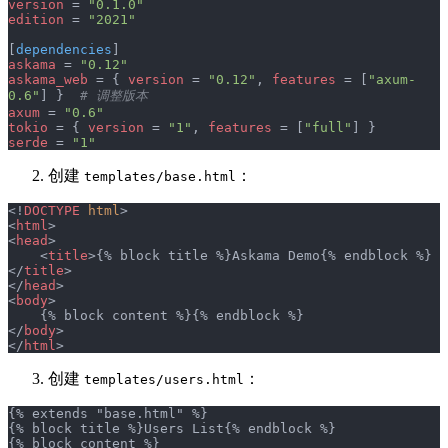
version
 = 
"0.1.0"
edition
 = 
"2021"
[
dependencies
]
askama
 = 
"0.12"
askama_web
 = { 
version
 = 
"0.12"
, 
features
 = [
"axum-
0.6"
] }  
# 调整版本
axum
 = 
"0.6"
tokio
 = { 
version
 = 
"1"
, 
features
 = [
"full"
] }
serde
 = 
"1"
创建
：
templates/base.html
<!
DOCTYPE
 html
>
<
html
>
<
head
>
    <
title
>{% block title %}Askama Demo{% endblock %}
</
title
>
</
head
>
<
body
>
    {% block content %}{% endblock %}
</
body
>
</
html
>
创建
：
templates/users.html
{% extends "base.html" %}
{% block title %}Users List{% endblock %}
{% block content %}