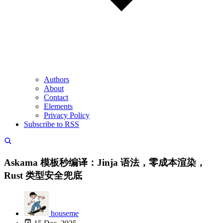
Authors
About
Contact
Elements
Privacy Policy
Subscribe to RSS
Askama 模板秒编译：Jinja 语法，零成本渲染，
Rust 类型安全兜底
houseme