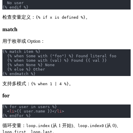
  No user
{% endif %}
检查变量定义：
。
{% if x is defined %}
match
用于枚举或 Option：
{% match item %}
  {% when Some with ("foo") %} Found literal foo
  {% when Some with (val) %} Found {{ val }}
  {% when None %} None
  {% else %} Other
{% endmatch %}
支持多模式：
。
{% when 1 | 4 %}
for
{% for user in users %}
  <
li
>{{ user.name }}</
li
>
{% endfor %}
循环变量：
(从 1 开始)、
(从 0)、
loop.index
loop.index0
、
。
loop.first
loop.last