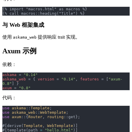
{% import "macros.html" as macros %}
{% call macros::heading("Title") %}
与 Web 框架集成
使用
提供响应 trait 实现。
askama_web
Axum 示例
依赖：
askama
 = 
"0.14"
askama_web
 = { 
version
 = 
"0.14"
, 
features
 = [
"axum-
0.8"
] }
axum
 = 
"0.8"
代码：
use
 askama
::
Template
;
use
 askama_web
::
WebTemplate
;
use
 axum
::{
Router
, 
routing
::get};
#[derive(
Template
, 
WebTemplate
)]
#[template(path 
=
 "hello.html"
)]