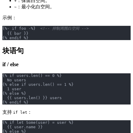
：保留白空间。
+
：最小化白空间。
~
示例：
{%- if foo -%}  
<!-- 抑制周围白空间 -->
  {{ bar }}
{% endif %}
块语句
if / else
{% if users.len() == 0 %}
  No users
{% else if users.len() == 1 %}
  1 user
{% else %}
  {{ users.len() }} users
{% endif %}
支持
：
if let
{% if let Some(user) = user %}
  {{ user.name }}
{% else %}