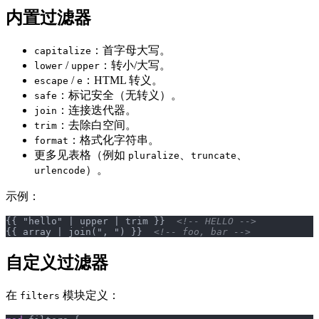
内置过滤器
：首字母大写。
capitalize
/
：转小/大写。
lower
upper
/
：HTML 转义。
escape
e
：标记安全（无转义）。
safe
：连接迭代器。
join
：去除白空间。
trim
：格式化字符串。
format
更多见表格（例如
、
、
pluralize
truncate
）。
urlencode
示例：
{{ "hello" | upper | trim }}  
<!-- HELLO -->
{{ array | join(", ") }}  
<!-- foo, bar -->
自定义过滤器
在
模块定义：
filters