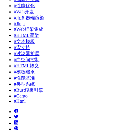
#性能优化
#Web开发
#服务器端渲染
#Jinja
#Web框架集成
#HTML渲染
#文本模板
#宏支持
#过滤器扩展
#白空间控制
#HTML转义
#模板继承
#性能基准
#类型系统
#Rust模板引擎
#Cargo
#Html