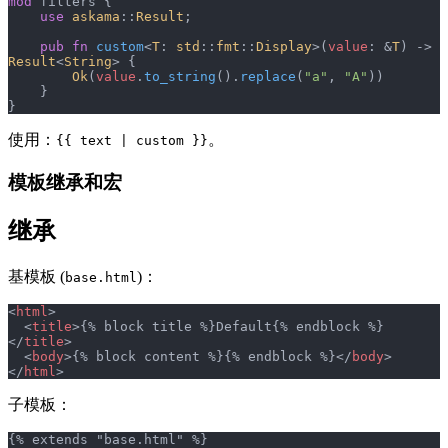
mod
 filters {
    use
 askama
::
Result
;
    pub
 fn
 custom
<
T
: 
std
::
fmt
::
Display
>(
value
: &
T
) -> 
Result
<
String
> {
        Ok
(
value
.
to_string
().
replace
(
"a"
, 
"A"
))
    }
}
使用：
。
{{ text | custom }}
模板继承和宏
继承
基模板 (
)：
base.html
<
html
>
  <
title
>{% block title %}Default{% endblock %}
</
title
>
  <
body
>{% block content %}{% endblock %}</
body
>
</
html
>
子模板：
{% extends "base.html" %}