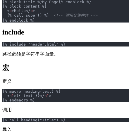
{% block title %}My Page{% endblock %}
{% block content %}
  <
p
>Hello</
p
>
  {% call super() %}  
<!-- 调用父块内容 -->
{% endblock %}
include
{% include "header.html" %}
路径必须是字符串字面量。
宏
定义：
{% macro heading(text) %}
  <
h1
>{{ text }}</
h1
>
{% endmacro %}
调用：
{% call heading("Title") %}
导入：