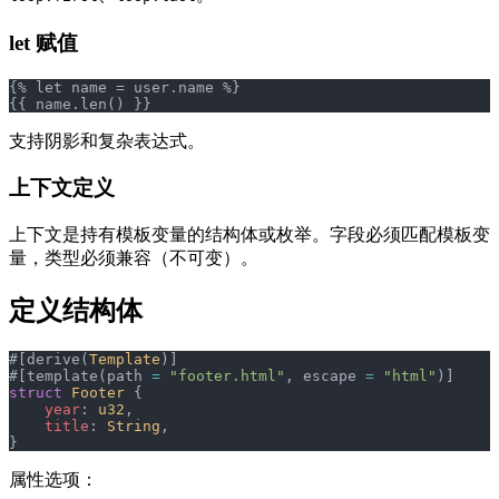
let 赋值
{% let name = user.name %}
{{ name.len() }}
支持阴影和复杂表达式。
上下文定义
上下文是持有模板变量的结构体或枚举。字段必须匹配模板变
量，类型必须兼容（不可变）。
定义结构体
#[derive(
Template
)]
#[template(path 
=
 "footer.html"
, escape 
=
 "html"
)]
struct
 Footer
 {
    year
: 
u32
,
    title
: 
String
,
}
属性选项：