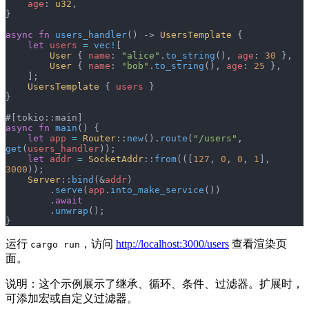
    age
: 
u32
,
}
async
 fn
 users_handler
() -> 
UsersTemplate
 {
    let
 users
 =
 vec!
[
        User
 { 
name
: 
"alice"
.
to_string
(), 
age
: 
30
 },
        User
 { 
name
: 
"bob"
.
to_string
(), 
age
: 
25
 },
    ];
    UsersTemplate
 { 
users
 }
}
#[tokio::main]
async
 fn
 main
() {
    let
 app
 =
 Router
::
new
().
route
(
"/users"
, 
get
(
users_handler
));
    let
 addr
 =
 SocketAddr
::
from
(([
127
, 
0
, 
0
, 
1
], 
3000
));
    Server
::
bind
(&
addr
)
        .
serve
(
app
.
into_make_service
())
        .
await
        .
unwrap
();
}
运行
，访问
http://localhost:3000/users
查看渲染页
cargo run
面。
说明：这个示例展示了继承、循环、条件、过滤器。扩展时，
可添加宏或自定义过滤器。