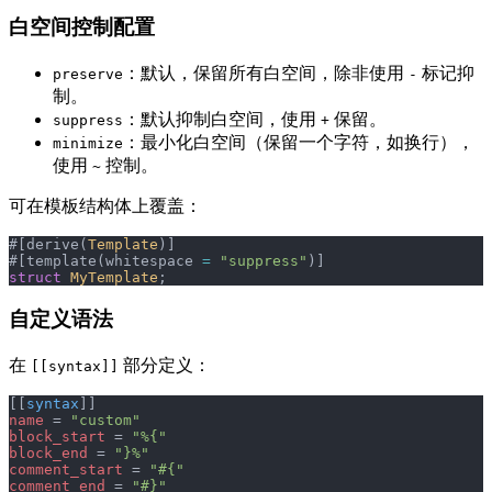
白空间控制配置
：默认，保留所有白空间，除非使用
标记抑
preserve
-
制。
：默认抑制白空间，使用
保留。
suppress
+
：最小化白空间（保留一个字符，如换行），
minimize
使用
控制。
~
可在模板结构体上覆盖：
#[derive(
Template
)]
#[template(whitespace 
=
 "suppress"
)]
struct
 MyTemplate
;
自定义语法
在
部分定义：
[[syntax]]
[[
syntax
]]
name
 = 
"custom"
block_start
 = 
"%{"
block_end
 = 
"}%"
comment_start
 = 
"#{"
comment_end
 = 
"#}"