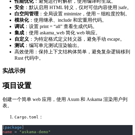
性能优化
：避免运行时解析，使用编译时生成。
安全
：默认启用 HTML 转义，仅对可信内容使用 |safe。
白空间管理
：全局设置 minimize，使用 ~ 细粒度控制。
模块化
：使用继承、include 和宏重用代码。
调试
：设置 print = “all” 查看生成代码。
集成
：使用 askama_web 简化 web 响应。
自定义
：为特定格式定义转义器，避免手动 escape。
测试
：编写单元测试渲染输出。
高效使用：保持上下文结构体简单，避免复杂逻辑移到
Rust 代码中。
实战示例
项目设置
创建一个简单 web 应用，使用 Axum 和 Askama 渲染用户列
表。
：
Cargo.toml
[
package
]
name
 = 
"askama-demo"