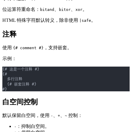
位运算符重命名：
、
、
。
bitand
bitor
xor
HTML 特殊字符默认转义，除非使用
。
|safe
注释
使用
，支持嵌套。
{# comment #}
示例：
{# 这是一个注释 #}
{#
  多行注释
  {# 嵌套注释 #}
#}
白空间控制
默认保留白空间，使用
、
、
控制：
-
+
~
：抑制白空间。
-