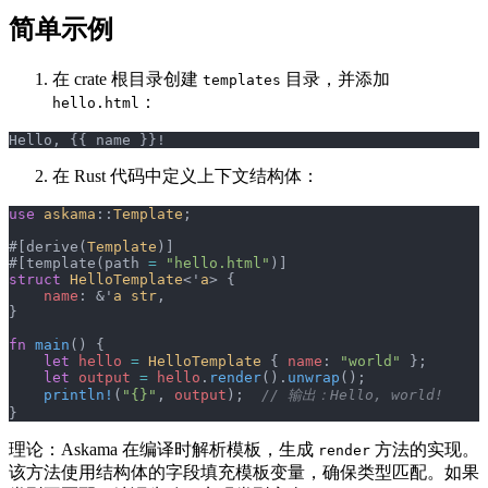
简单示例
在 crate 根目录创建
目录，并添加
templates
：
hello.html
Hello, {{ name }}!
在 Rust 代码中定义上下文结构体：
use
 askama
::
Template
;
#[derive(
Template
)]
#[template(path 
=
 "hello.html"
)]
struct
 HelloTemplate
<'
a
> {
    name
: &'
a
 str
,
}
fn
 main
() {
    let
 hello
 =
 HelloTemplate
 { 
name
: 
"world"
 };
    let
 output
 =
 hello
.
render
().
unwrap
();
    println!
(
"{}"
, 
output
);  
// 输出：Hello, world!
}
理论：Askama 在编译时解析模板，生成
方法的实现。
render
该方法使用结构体的字段填充模板变量，确保类型匹配。如果