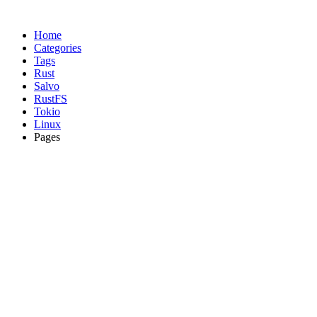
Home
Categories
Tags
Rust
Salvo
RustFS
Tokio
Linux
Pages