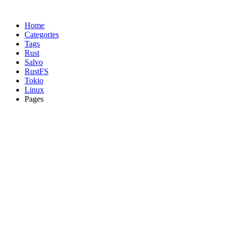
Home
Categories
Tags
Rust
Salvo
RustFS
Tokio
Linux
Pages